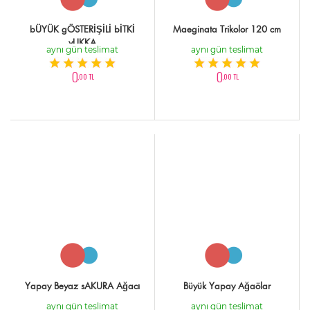
bÜYÜK gÖSTERİŞİLİ bİTKİ
Maeginata Trikolor 120 cm
yUKKA
aynı gün teslimat
aynı gün teslimat
0
0
,00 TL
,00 TL
Yapay Beyaz sAKURA Ağacı
Büyük Yapay Ağaölar
aynı gün teslimat
aynı gün teslimat