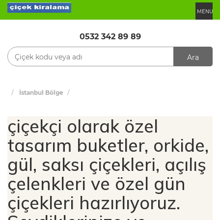
MENU
0532 342 89 89
Ara
İstanbul Bölge
çiçekçi olarak özel
tasarım buketler, orkide,
gül, saksı çiçekleri, açılış
çelenkleri ve özel gün
çiçekleri hazırlıyoruz.