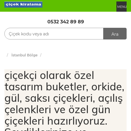
MENU
0532 342 89 89
Ara
İstanbul Bölge
çiçekçi olarak özel
tasarım buketler, orkide,
gül, saksı çiçekleri, açılış
çelenkleri ve özel gün
çiçekleri hazırlıyoruz.