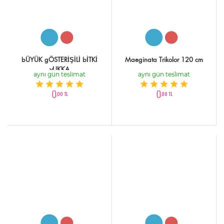
bÜYÜK gÖSTERİŞİLİ bİTKİ
Maeginata Trikolor 120 cm
yUKKA
aynı gün teslimat
aynı gün teslimat
0
0
,00 TL
,00 TL