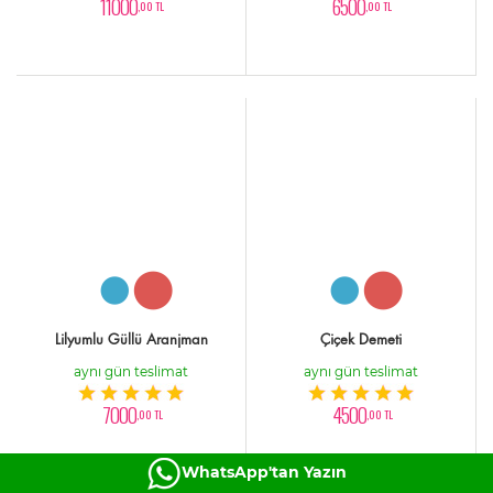
11000
6500
,00 TL
,00 TL
Lilyumlu Güllü Aranjman
Çiçek Demeti
aynı gün teslimat
aynı gün teslimat
7000
4500
,00 TL
,00 TL
WhatsApp'tan Yazın