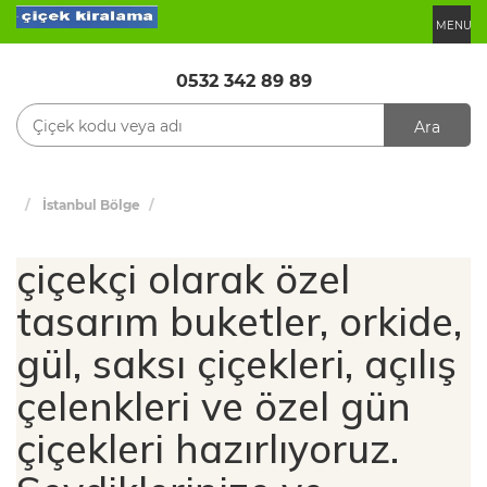
MENU
0532 342 89 89
Ara
İstanbul Bölge
çiçekçi olarak özel
tasarım buketler, orkide,
gül, saksı çiçekleri, açılış
çelenkleri ve özel gün
çiçekleri hazırlıyoruz.