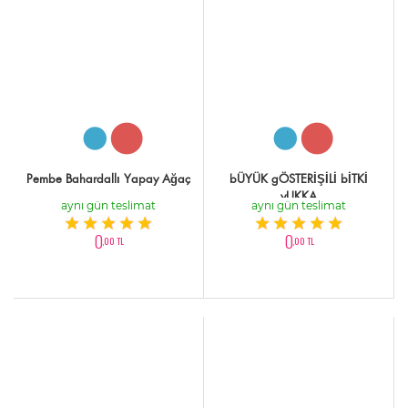
Pembe Bahardallı Yapay Ağaç
bÜYÜK gÖSTERİŞİLİ bİTKİ
yUKKA
aynı gün teslimat
aynı gün teslimat
0
0
,00 TL
,00 TL