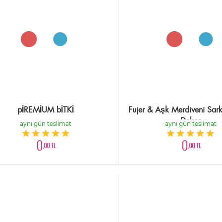
pİREMİUM bİTKİ
Fujer & Aşk Merdiveni Sarka
Dekor
aynı gün teslimat
aynı gün teslimat
0
0
,00 TL
,00 TL