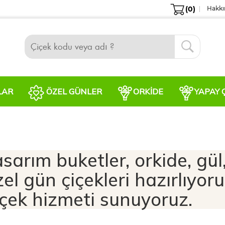
(0)
Hakkı
LAR
ÖZEL GÜNLER
ORKIDE
YAPAY 
sarım buketler, orkide, gül,
zel gün çiçekleri hazırlıyor
çiçek hizmeti sunuyoruz.