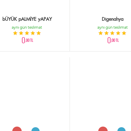
bÜYÜK pALMİYE yAPAY
Digenahya
aynı gün teslimat
aynı gün teslimat
0
0
,00 TL
,00 TL