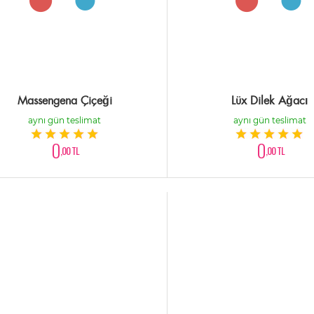
Massengena Çiçeği
Lüx Dilek Ağacı
aynı gün teslimat
aynı gün teslimat
0
0
,00 TL
,00 TL