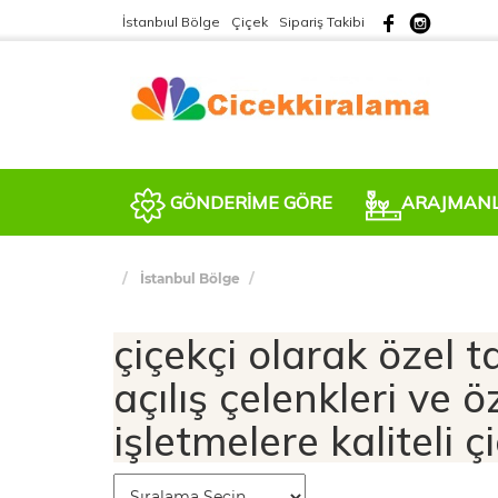
İstanbıul Bölge
Çiçek
Sipariş Takibi
GÖNDERİME GÖRE
ARAJMAN
İstanbul Bölge
çiçekçi olarak özel ta
açılış çelenkleri ve ö
işletmelere kaliteli 