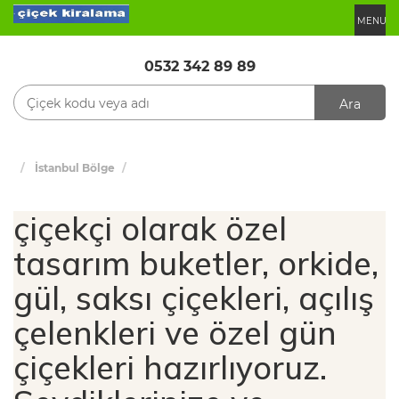
MENU
0532 342 89 89
Ara
İstanbul Bölge
çiçekçi olarak özel
tasarım buketler, orkide,
gül, saksı çiçekleri, açılış
çelenkleri ve özel gün
çiçekleri hazırlıyoruz.