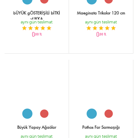
bÜYÜK gÖSTERİŞİLİ bİTKİ
Maeginata Trikolor 120 cm
yUKKA
aynı gün teslimat
aynı gün teslimat
0
0
,00 TL
,00 TL
Büyük Yapay Ağaölar
Pothos Far Sarmaşığı
aynı gün teslimat
aynı gün teslimat