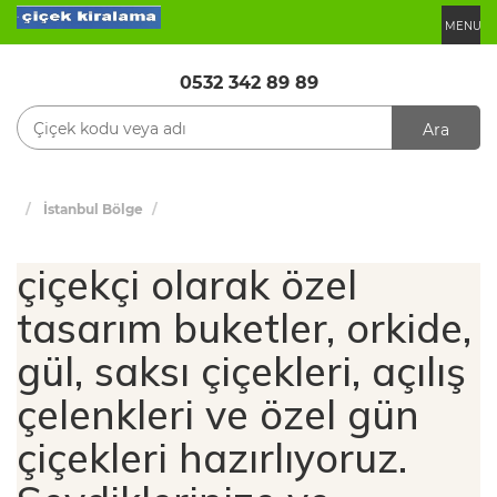
MENU
0532 342 89 89
Ara
İstanbul Bölge
çiçekçi olarak özel
tasarım buketler, orkide,
gül, saksı çiçekleri, açılış
çelenkleri ve özel gün
çiçekleri hazırlıyoruz.