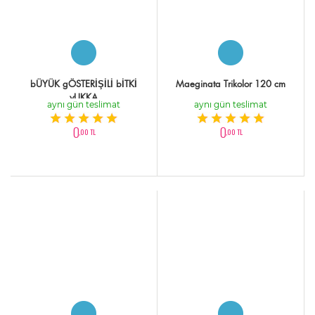
bÜYÜK gÖSTERİŞİLİ bİTKİ
Maeginata Trikolor 120 cm
yUKKA
aynı gün teslimat
aynı gün teslimat
0
0
,00 TL
,00 TL