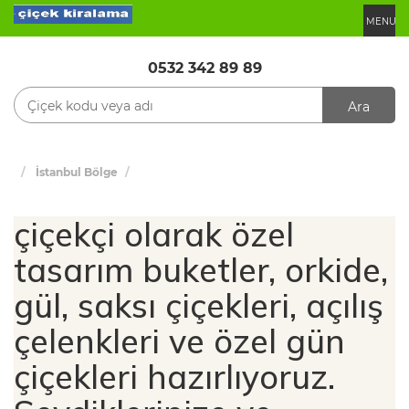
MENU
0532 342 89 89
Ara
İstanbul Bölge
çiçekçi olarak özel
tasarım buketler, orkide,
gül, saksı çiçekleri, açılış
çelenkleri ve özel gün
çiçekleri hazırlıyoruz.