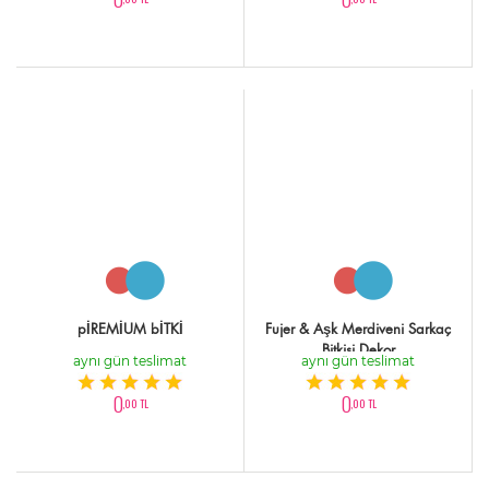
pİREMİUM bİTKİ
Fujer & Aşk Merdiveni Sarkaç
Bitkisi Dekor
aynı gün teslimat
aynı gün teslimat
0
0
,00 TL
,00 TL