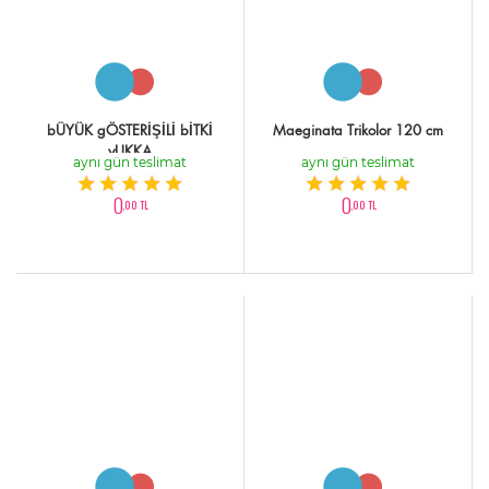
bÜYÜK gÖSTERİŞİLİ bİTKİ
Maeginata Trikolor 120 cm
yUKKA
aynı gün teslimat
aynı gün teslimat
0
0
,00 TL
,00 TL