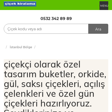
MENU
0532 342 89 89
Ara
İstanbul Bölge
çiçekçi olarak özel
tasarım buketler, orkide,
gül, saksı çiçekleri, açılış
çelenkleri ve özel gün
çiçekleri hazırlıyoruz.