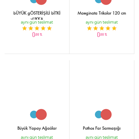
bÜYÜK gÖSTERİŞİLİ bİTKİ
Maeginata Trikolor 120 cm
yUKKA
aynı gün teslimat
aynı gün teslimat
0
0
,00 TL
,00 TL
Büyük Yapay Ağaölar
Pothos Far Sarmaşığı
aynı gün teslimat
aynı gün teslimat