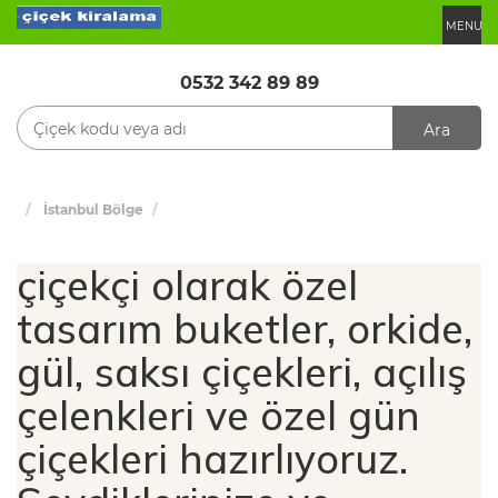
MENU
0532 342 89 89
Ara
İstanbul Bölge
çiçekçi olarak özel
tasarım buketler, orkide,
gül, saksı çiçekleri, açılış
çelenkleri ve özel gün
çiçekleri hazırlıyoruz.