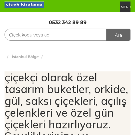
MENU
0532 342 89 89
Ara
İstanbul Bölge
çiçekçi olarak özel
tasarım buketler, orkide,
gül, saksı çiçekleri, açılış
çelenkleri ve özel gün
çiçekleri hazırlıyoruz.