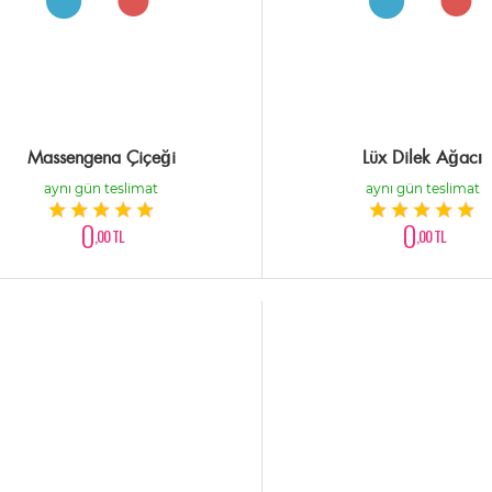
Massengena Çiçeği
Lüx Dilek Ağacı
aynı gün teslimat
aynı gün teslimat
0
0
,00 TL
,00 TL