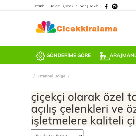
İstanbıul Bölge
Çiçek
Sipariş Takibi
GÖNDERİME GÖRE
ARAJMAN
İstanbul Bölge
çiçekçi olarak özel ta
açılış çelenkleri ve ö
işletmelere kaliteli 