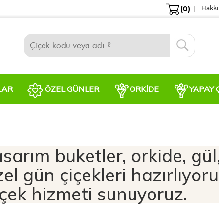
(0)
Hakkı
LAR
ÖZEL GÜNLER
ORKIDE
YAPAY 
sarım buketler, orkide, gül,
zel gün çiçekleri hazırlıyor
çiçek hizmeti sunuyoruz.