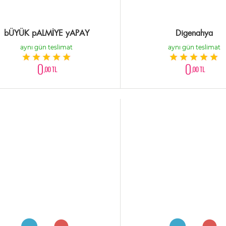
bÜYÜK pALMİYE yAPAY
Digenahya
aynı gün teslimat
aynı gün teslimat
0
0
,00 TL
,00 TL