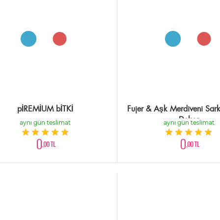
pİREMİUM bİTKİ
Fujer & Aşk Merdiveni Sarka
Dekor
aynı gün teslimat
aynı gün teslimat
0
0
,00 TL
,00 TL