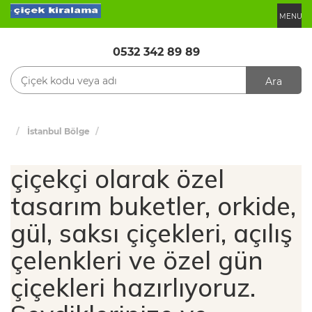
MENU
0532 342 89 89
Ara
İstanbul Bölge
çiçekçi olarak özel
tasarım buketler, orkide,
gül, saksı çiçekleri, açılış
çelenkleri ve özel gün
çiçekleri hazırlıyoruz.