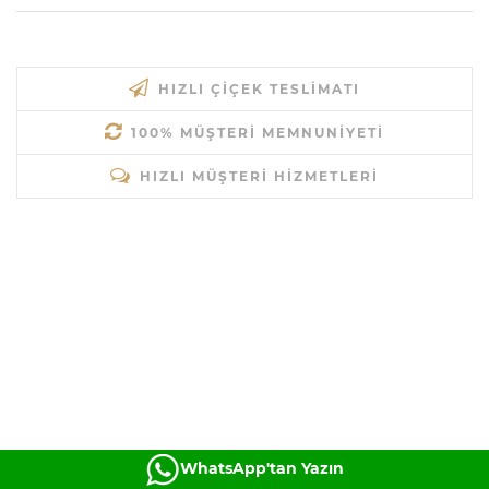
HIZLI ÇIÇEK TESLIMATI
100% MÜŞTERI MEMNUNIYETI
HIZLI MÜŞTERI HIZMETLERI
WhatsApp'tan Yazın