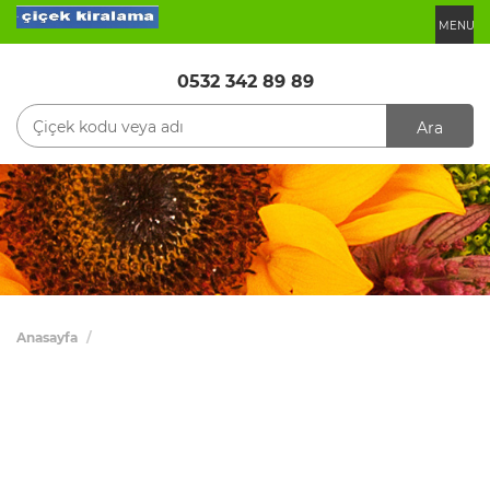
MENU
0532 342 89 89
Ara
Anasayfa